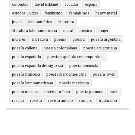
colombia
david fishkind
ecuador
españa
estados unidos
feminismo
feminismos
heavy metal
joven
latinoamérica
literatura
literatura latinoamericana
metal
mexico
mujer
mujeres
narrativa
poema
poesía
poesía argentina
poesía chilena
poesía colombiana
poesía ecuatoriana
poesía española
poesía española contemporánea
poesía española del siglo xxi
poesía feminista
poesía francesa
poesía iberoamericana
poesía joven
poesía latinoamericana
poesía mexicana
poesía mexicana contemporánea
poesía peruana
poeta
reseña
revista
revista aullido
romero
traducción