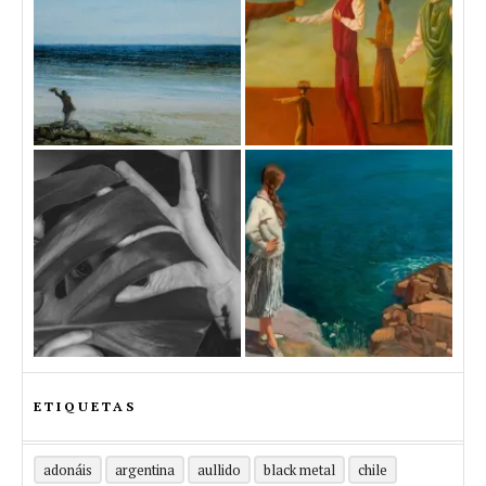
ETIQUETAS
adonáis
argentina
aullido
black metal
chile