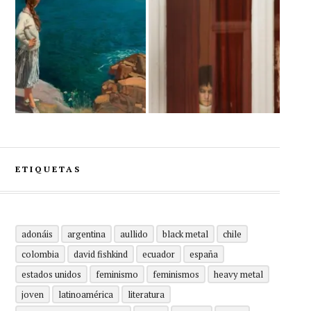
ETIQUETAS
adonáis
argentina
aullido
black metal
chile
colombia
david fishkind
ecuador
españa
estados unidos
feminismo
feminismos
heavy metal
joven
latinoamérica
literatura