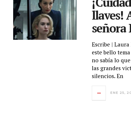
¡Cuidad
llaves! 
señora
Escribe | Laur
este bello tem
no sabía lo que
las grandes vict
silencios. En
ENE 25, 2