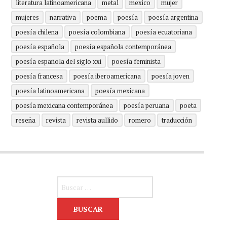
literatura latinoamericana
metal
mexico
mujer
mujeres
narrativa
poema
poesía
poesía argentina
poesía chilena
poesía colombiana
poesía ecuatoriana
poesía española
poesía española contemporánea
poesía española del siglo xxi
poesía feminista
poesía francesa
poesía iberoamericana
poesía joven
poesía latinoamericana
poesía mexicana
poesía mexicana contemporánea
poesía peruana
poeta
reseña
revista
revista aullido
romero
traducción
Buscar: