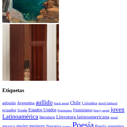
Etiquetas
aullido
Chile
adonáis
Argentina
Colombia
black metal
david fishkind
joven
Estados Unidos
ecuador
Feminismos
España
Feminismo
heavy metal
Latinoamérica
Literatura latinoamericana
literatura
metal
Poesía
mujer
mujeres
mexico
Poesía argentina
Narrativa
poema