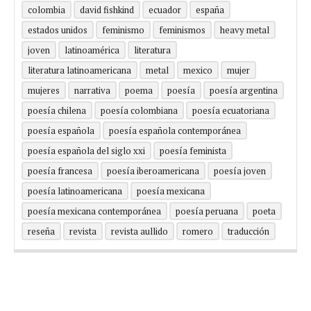
colombia
david fishkind
ecuador
españa
estados unidos
feminismo
feminismos
heavy metal
joven
latinoamérica
literatura
literatura latinoamericana
metal
mexico
mujer
mujeres
narrativa
poema
poesía
poesía argentina
poesía chilena
poesía colombiana
poesía ecuatoriana
poesía española
poesía española contemporánea
poesía española del siglo xxi
poesía feminista
poesía francesa
poesía iberoamericana
poesía joven
poesía latinoamericana
poesía mexicana
poesía mexicana contemporánea
poesía peruana
poeta
reseña
revista
revista aullido
romero
traducción