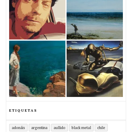
ETIQUETAS
adonáis
argentina
aullido
black metal
chile