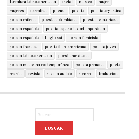
literatura latinoamericana
metal
mexico
mujer
mujeres
narrativa
poema
poesía
poesía argentina
poesía chilena
poesía colombiana
poesía ecuatoriana
poesía española
poesía española contemporánea
poesía española del siglo xxi
poesía feminista
poesía francesa
poesía iberoamericana
poesía joven
poesía latinoamericana
poesía mexicana
poesía mexicana contemporánea
poesía peruana
poeta
reseña
revista
revista aullido
romero
traducción
Buscar: