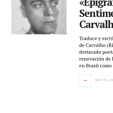
«Epigra
Sentime
Carvalh
Traduce y escr
de Carvalho (Rí
destacado poeta
renovación de l
en Brasil como
NOV 01, 2