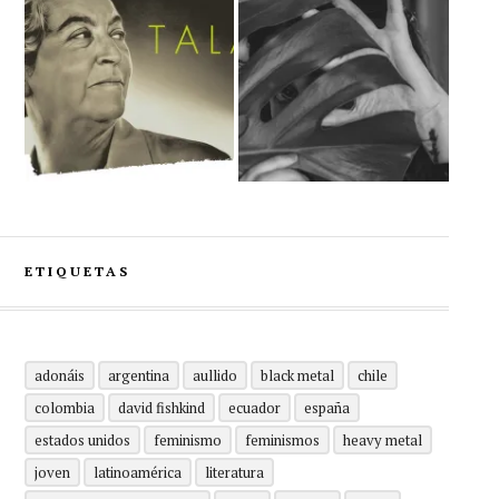
ETIQUETAS
adonáis
argentina
aullido
black metal
chile
colombia
david fishkind
ecuador
españa
estados unidos
feminismo
feminismos
heavy metal
joven
latinoamérica
literatura