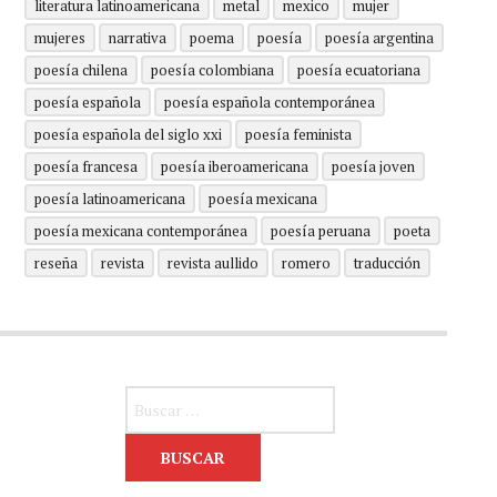
literatura latinoamericana
metal
mexico
mujer
mujeres
narrativa
poema
poesía
poesía argentina
poesía chilena
poesía colombiana
poesía ecuatoriana
poesía española
poesía española contemporánea
poesía española del siglo xxi
poesía feminista
poesía francesa
poesía iberoamericana
poesía joven
poesía latinoamericana
poesía mexicana
poesía mexicana contemporánea
poesía peruana
poeta
reseña
revista
revista aullido
romero
traducción
Buscar: