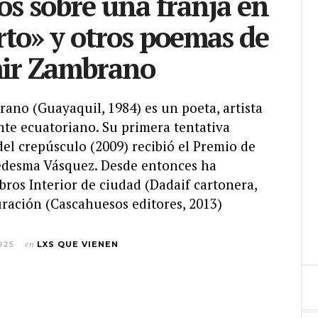
os sobre una franja en
erto» y otros poemas de
ir Zambrano
ano (Guayaquil, 1984) es un poeta, artista
nte ecuatoriano. Su primera tentativa
del crepúsculo (2009) recibió el Premio de
edesma Vásquez. Desde entonces ha
ibros Interior de ciudad (Dadaif cartonera,
uración (Cascahuesos editores, 2013)
025
en
LXS QUE VIENEN