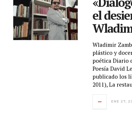
«Diálog
el desi
Wladim
Wladimir Zambr
plástico y doce
poética Diario 
Poesía David L
publicado los l
2011), La resta
ENE 27, 2