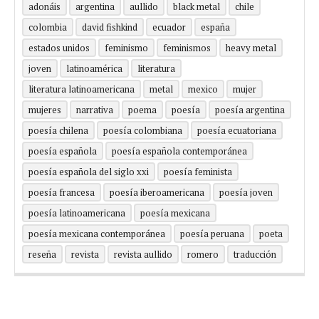
adonáis
argentina
aullido
black metal
chile
colombia
david fishkind
ecuador
españa
estados unidos
feminismo
feminismos
heavy metal
joven
latinoamérica
literatura
literatura latinoamericana
metal
mexico
mujer
mujeres
narrativa
poema
poesía
poesía argentina
poesía chilena
poesía colombiana
poesía ecuatoriana
poesía española
poesía española contemporánea
poesía española del siglo xxi
poesía feminista
poesía francesa
poesía iberoamericana
poesía joven
poesía latinoamericana
poesía mexicana
poesía mexicana contemporánea
poesía peruana
poeta
reseña
revista
revista aullido
romero
traducción