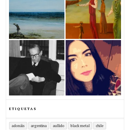
ETIQUETAS
adonáis
argentina
aullido
black metal
chile