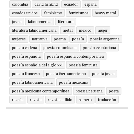
colombia
david fishkind
ecuador
españa
estados unidos
feminismo
feminismos
heavy metal
joven
latinoamérica
literatura
literatura latinoamericana
metal
mexico
mujer
mujeres
narrativa
poema
poesía
poesía argentina
poesía chilena
poesía colombiana
poesía ecuatoriana
poesía española
poesía española contemporánea
poesía española del siglo xxi
poesía feminista
poesía francesa
poesía iberoamericana
poesía joven
poesía latinoamericana
poesía mexicana
poesía mexicana contemporánea
poesía peruana
poeta
reseña
revista
revista aullido
romero
traducción