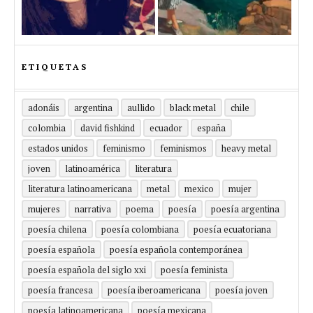
ETIQUETAS
adonáis
argentina
aullido
black metal
chile
colombia
david fishkind
ecuador
españa
estados unidos
feminismo
feminismos
heavy metal
joven
latinoamérica
literatura
literatura latinoamericana
metal
mexico
mujer
mujeres
narrativa
poema
poesía
poesía argentina
poesía chilena
poesía colombiana
poesía ecuatoriana
poesía española
poesía española contemporánea
poesía española del siglo xxi
poesía feminista
poesía francesa
poesía iberoamericana
poesía joven
poesía latinoamericana
poesía mexicana