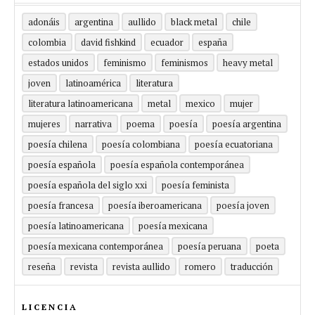
adonáis
argentina
aullido
black metal
chile
colombia
david fishkind
ecuador
españa
estados unidos
feminismo
feminismos
heavy metal
joven
latinoamérica
literatura
literatura latinoamericana
metal
mexico
mujer
mujeres
narrativa
poema
poesía
poesía argentina
poesía chilena
poesía colombiana
poesía ecuatoriana
poesía española
poesía española contemporánea
poesía española del siglo xxi
poesía feminista
poesía francesa
poesía iberoamericana
poesía joven
poesía latinoamericana
poesía mexicana
poesía mexicana contemporánea
poesía peruana
poeta
reseña
revista
revista aullido
romero
traducción
LICENCIA