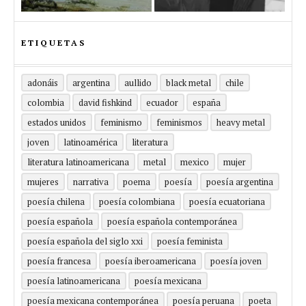
ETIQUETAS
adonáis
argentina
aullido
black metal
chile
colombia
david fishkind
ecuador
españa
estados unidos
feminismo
feminismos
heavy metal
joven
latinoamérica
literatura
literatura latinoamericana
metal
mexico
mujer
mujeres
narrativa
poema
poesía
poesía argentina
poesía chilena
poesía colombiana
poesía ecuatoriana
poesía española
poesía española contemporánea
poesía española del siglo xxi
poesía feminista
poesía francesa
poesía iberoamericana
poesía joven
poesía latinoamericana
poesía mexicana
poesía mexicana contemporánea
poesía peruana
poeta