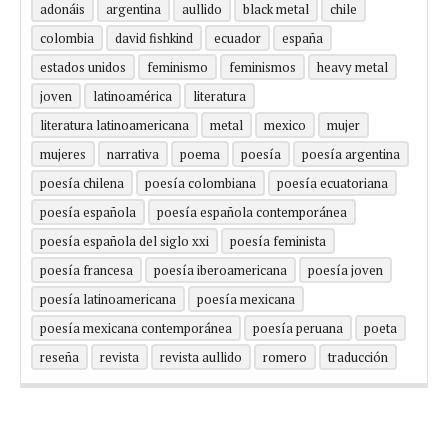
adonáis
argentina
aullido
black metal
chile
colombia
david fishkind
ecuador
españa
estados unidos
feminismo
feminismos
heavy metal
joven
latinoamérica
literatura
literatura latinoamericana
metal
mexico
mujer
mujeres
narrativa
poema
poesía
poesía argentina
poesía chilena
poesía colombiana
poesía ecuatoriana
poesía española
poesía española contemporánea
poesía española del siglo xxi
poesía feminista
poesía francesa
poesía iberoamericana
poesía joven
poesía latinoamericana
poesía mexicana
poesía mexicana contemporánea
poesía peruana
poeta
reseña
revista
revista aullido
romero
traducción