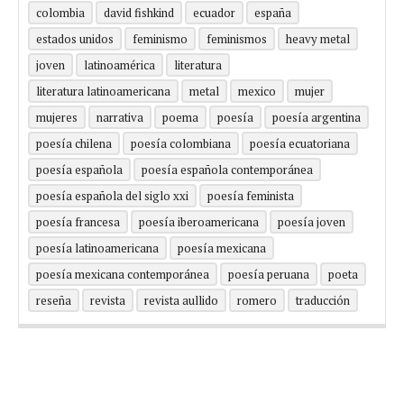
colombia
david fishkind
ecuador
españa
estados unidos
feminismo
feminismos
heavy metal
joven
latinoamérica
literatura
literatura latinoamericana
metal
mexico
mujer
mujeres
narrativa
poema
poesía
poesía argentina
poesía chilena
poesía colombiana
poesía ecuatoriana
poesía española
poesía española contemporánea
poesía española del siglo xxi
poesía feminista
poesía francesa
poesía iberoamericana
poesía joven
poesía latinoamericana
poesía mexicana
poesía mexicana contemporánea
poesía peruana
poeta
reseña
revista
revista aullido
romero
traducción