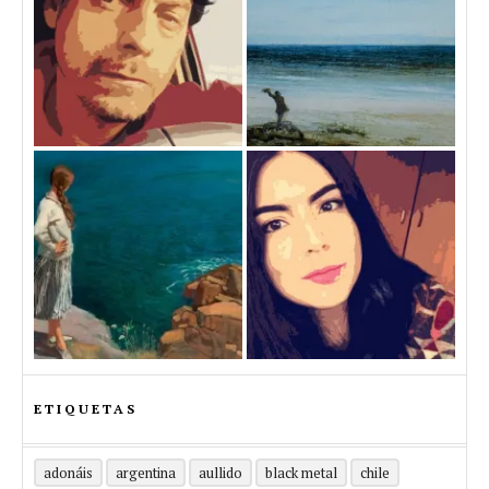
ETIQUETAS
adonáis
argentina
aullido
black metal
chile