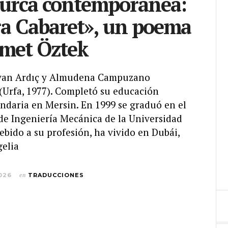
turca contemporánea:
ra Cabaret», un poema
met Öztek
dvan Ardıç y Almudena Campuzano
Urfa, 1977). Completó su educación
undaria en Mersin. En 1999 se graduó en el
e Ingeniería Mecánica de la Universidad
bido a su profesión, ha vivido en Dubái,
gelia
026
en
TRADUCCIONES