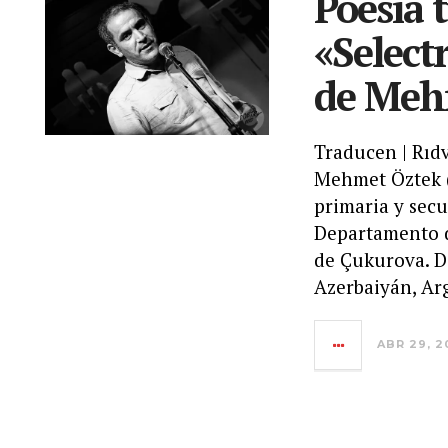
Poesía 
«Select
de Meh
Traducen | Rı
Mehmet Öztek (
primaria y sec
Departamento d
de Çukurova. De
Azerbaiyán, Ar
ABR 29, 2