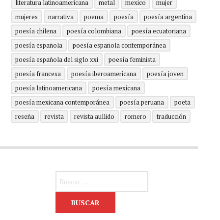
literatura latinoamericana
metal
mexico
mujer
mujeres
narrativa
poema
poesía
poesía argentina
poesía chilena
poesía colombiana
poesía ecuatoriana
poesía española
poesía española contemporánea
poesía española del siglo xxi
poesía feminista
poesía francesa
poesía iberoamericana
poesía joven
poesía latinoamericana
poesía mexicana
poesía mexicana contemporánea
poesía peruana
poeta
reseña
revista
revista aullido
romero
traducción
Buscar: