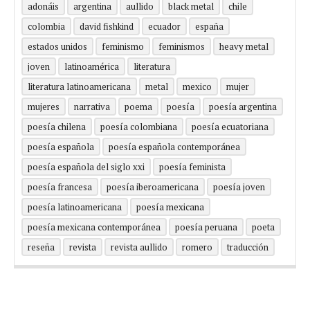
adonáis
argentina
aullido
black metal
chile
colombia
david fishkind
ecuador
españa
estados unidos
feminismo
feminismos
heavy metal
joven
latinoamérica
literatura
literatura latinoamericana
metal
mexico
mujer
mujeres
narrativa
poema
poesía
poesía argentina
poesía chilena
poesía colombiana
poesía ecuatoriana
poesía española
poesía española contemporánea
poesía española del siglo xxi
poesía feminista
poesía francesa
poesía iberoamericana
poesía joven
poesía latinoamericana
poesía mexicana
poesía mexicana contemporánea
poesía peruana
poeta
reseña
revista
revista aullido
romero
traducción