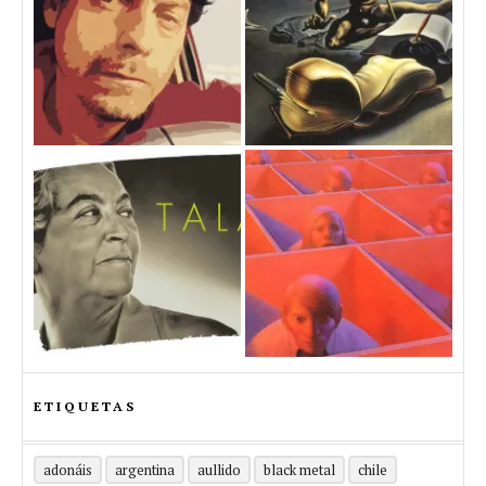
ETIQUETAS
adonáis
argentina
aullido
black metal
chile