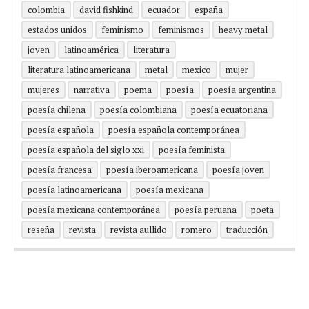
colombia
david fishkind
ecuador
españa
estados unidos
feminismo
feminismos
heavy metal
joven
latinoamérica
literatura
literatura latinoamericana
metal
mexico
mujer
mujeres
narrativa
poema
poesía
poesía argentina
poesía chilena
poesía colombiana
poesía ecuatoriana
poesía española
poesía española contemporánea
poesía española del siglo xxi
poesía feminista
poesía francesa
poesía iberoamericana
poesía joven
poesía latinoamericana
poesía mexicana
poesía mexicana contemporánea
poesía peruana
poeta
reseña
revista
revista aullido
romero
traducción