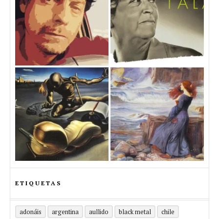
ETIQUETAS
adonáis
argentina
aullido
black metal
chile