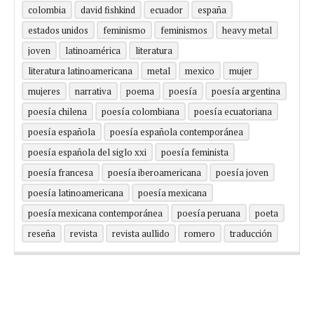
colombia
david fishkind
ecuador
españa
estados unidos
feminismo
feminismos
heavy metal
joven
latinoamérica
literatura
literatura latinoamericana
metal
mexico
mujer
mujeres
narrativa
poema
poesía
poesía argentina
poesía chilena
poesía colombiana
poesía ecuatoriana
poesía española
poesía española contemporánea
poesía española del siglo xxi
poesía feminista
poesía francesa
poesía iberoamericana
poesía joven
poesía latinoamericana
poesía mexicana
poesía mexicana contemporánea
poesía peruana
poeta
reseña
revista
revista aullido
romero
traducción