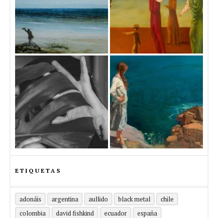
ETIQUETAS
adonáis
argentina
aullido
black metal
chile
colombia
david fishkind
ecuador
españa