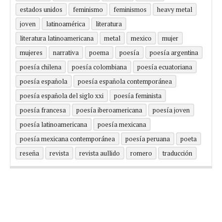
estados unidos
feminismo
feminismos
heavy metal
joven
latinoamérica
literatura
literatura latinoamericana
metal
mexico
mujer
mujeres
narrativa
poema
poesía
poesía argentina
poesía chilena
poesía colombiana
poesía ecuatoriana
poesía española
poesía española contemporánea
poesía española del siglo xxi
poesía feminista
poesía francesa
poesía iberoamericana
poesía joven
poesía latinoamericana
poesía mexicana
poesía mexicana contemporánea
poesía peruana
poeta
reseña
revista
revista aullido
romero
traducción