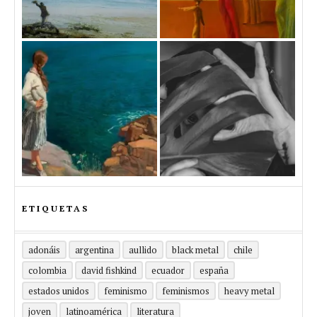
ETIQUETAS
adonáis
argentina
aullido
black metal
chile
colombia
david fishkind
ecuador
españa
estados unidos
feminismo
feminismos
heavy metal
joven
latinoamérica
literatura