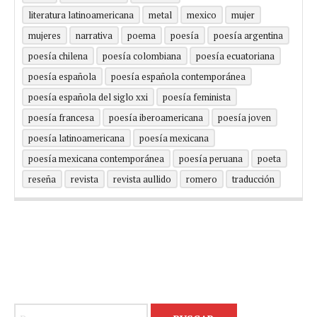
literatura latinoamericana
metal
mexico
mujer
mujeres
narrativa
poema
poesía
poesía argentina
poesía chilena
poesía colombiana
poesía ecuatoriana
poesía española
poesía española contemporánea
poesía española del siglo xxi
poesía feminista
poesía francesa
poesía iberoamericana
poesía joven
poesía latinoamericana
poesía mexicana
poesía mexicana contemporánea
poesía peruana
poeta
reseña
revista
revista aullido
romero
traducción
Buscar: