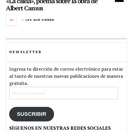
«La caída», poema sobre la obra de
Albert Camus
en
LXS QUE VIENEN
NEWSLETTER
Ingresa tu dirección de correo electrónico para estar
al tanto de nuestras nuevas publicaciones de manera
gratuita.
Dirección
de
email
SUSCRIBIR
SÍGUENOS EN NUESTRAS REDES SOCIALES