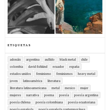
ETIQUETAS
adonáis
argentina
aullido
black metal
chile
colombia
david fishkind
ecuador
españa
estados unidos
feminismo
feminismos
heavy metal
joven
latinoamérica
literatura
literatura latinoamericana
metal
mexico
mujer
mujeres
narrativa
poema
poesía
poesía argentina
poesía chilena
poesía colombiana
poesía ecuatoriana
poesía española
poesía española contemporánea