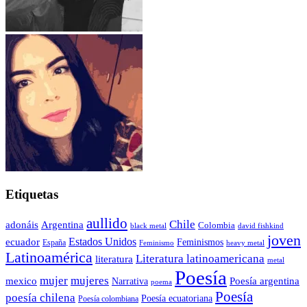
Etiquetas
aullido
Chile
adonáis
Argentina
Colombia
black metal
david fishkind
joven
Estados Unidos
ecuador
Feminismos
España
Feminismo
heavy metal
Latinoamérica
Literatura latinoamericana
literatura
metal
Poesía
mujer
mujeres
mexico
Poesía argentina
Narrativa
poema
Poesía
poesía chilena
Poesía ecuatoriana
Poesía colombiana