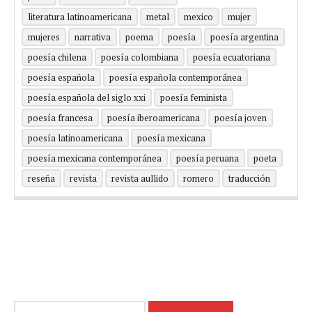
literatura latinoamericana
metal
mexico
mujer
mujeres
narrativa
poema
poesía
poesía argentina
poesía chilena
poesía colombiana
poesía ecuatoriana
poesía española
poesía española contemporánea
poesía española del siglo xxi
poesía feminista
poesía francesa
poesía iberoamericana
poesía joven
poesía latinoamericana
poesía mexicana
poesía mexicana contemporánea
poesía peruana
poeta
reseña
revista
revista aullido
romero
traducción
Buscar: