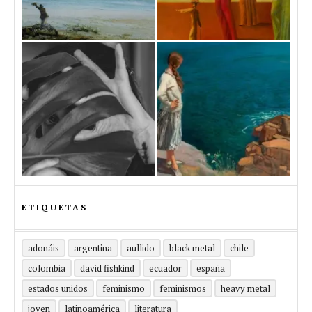
ETIQUETAS
adonáis
argentina
aullido
black metal
chile
colombia
david fishkind
ecuador
españa
estados unidos
feminismo
feminismos
heavy metal
joven
latinoamérica
literatura