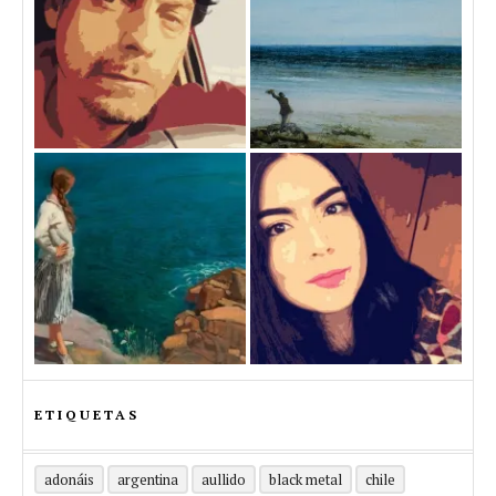
ETIQUETAS
adonáis
argentina
aullido
black metal
chile