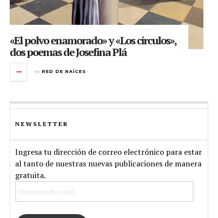
«El polvo enamorado» y «Los círculos»,
dos poemas de Josefina Plá
en
RED DE RAÍCES
NEWSLETTER
Ingresa tu dirección de correo electrónico para estar
al tanto de nuestras nuevas publicaciones de manera
gratuita.
Dirección
de
email