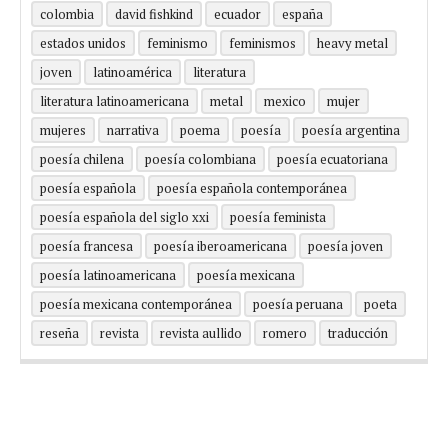
colombia
david fishkind
ecuador
españa
estados unidos
feminismo
feminismos
heavy metal
joven
latinoamérica
literatura
literatura latinoamericana
metal
mexico
mujer
mujeres
narrativa
poema
poesía
poesía argentina
poesía chilena
poesía colombiana
poesía ecuatoriana
poesía española
poesía española contemporánea
poesía española del siglo xxi
poesía feminista
poesía francesa
poesía iberoamericana
poesía joven
poesía latinoamericana
poesía mexicana
poesía mexicana contemporánea
poesía peruana
poeta
reseña
revista
revista aullido
romero
traducción