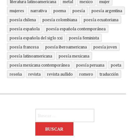
literatura latinoamericana
metal
mexico
mujer
mujeres
narrativa
poema
poesía
poesía argentina
poesía chilena
poesía colombiana
poesía ecuatoriana
poesía española
poesía española contemporánea
poesía española del siglo xxi
poesía feminista
poesía francesa
poesía iberoamericana
poesía joven
poesía latinoamericana
poesía mexicana
poesía mexicana contemporánea
poesía peruana
poeta
reseña
revista
revista aullido
romero
traducción
Buscar: