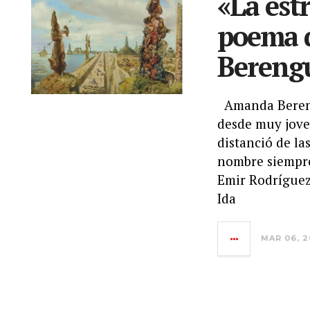
«La est
poema 
Bereng
Amanda Bereng
desde muy jove
distanció de la
nombre siempre
Emir Rodríguez
Ida
MAR 06, 