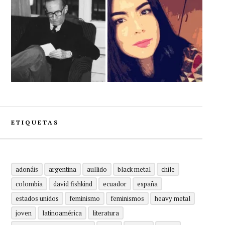
ETIQUETAS
adonáis
argentina
aullido
black metal
chile
colombia
david fishkind
ecuador
españa
estados unidos
feminismo
feminismos
heavy metal
joven
latinoamérica
literatura