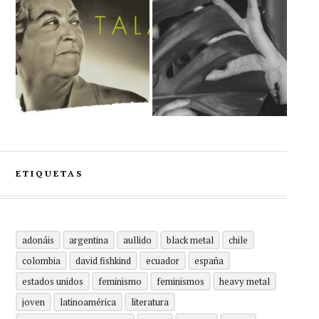
ETIQUETAS
adonáis
argentina
aullido
black metal
chile
colombia
david fishkind
ecuador
españa
estados unidos
feminismo
feminismos
heavy metal
joven
latinoamérica
literatura