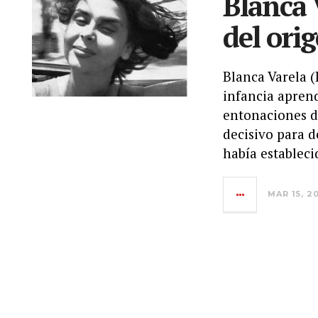
Blanca 
del ori
Blanca Varela (
infancia aprend
entonaciones de
decisivo para 
había estableci
MAR 15, 2