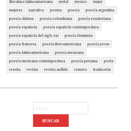
literatura latinoamericana
metal
mexico
mujer
mujeres
narrativa
poema
poesía
poesía argentina
poesía chilena
poesía colombiana
poesía ecuatoriana
poesía española
poesía española contemporánea
poesía española del siglo xxi
poesía feminista
poesía francesa
poesía iberoamericana
poesía joven
poesía latinoamericana
poesía mexicana
poesía mexicana contemporánea
poesía peruana
poeta
reseña
revista
revista aullido
romero
traducción
Buscar: