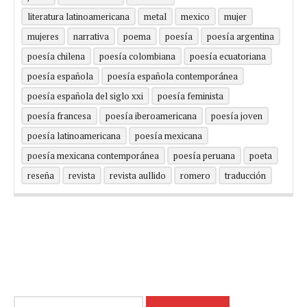
literatura latinoamericana
metal
mexico
mujer
mujeres
narrativa
poema
poesía
poesía argentina
poesía chilena
poesía colombiana
poesía ecuatoriana
poesía española
poesía española contemporánea
poesía española del siglo xxi
poesía feminista
poesía francesa
poesía iberoamericana
poesía joven
poesía latinoamericana
poesía mexicana
poesía mexicana contemporánea
poesía peruana
poeta
reseña
revista
revista aullido
romero
traducción
Buscar: