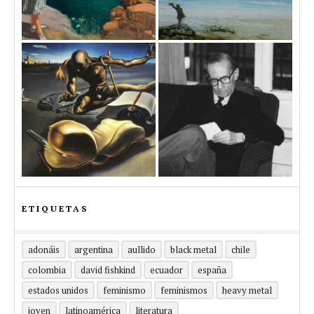
ETIQUETAS
adonáis
argentina
aullido
black metal
chile
colombia
david fishkind
ecuador
españa
estados unidos
feminismo
feminismos
heavy metal
joven
latinoamérica
literatura