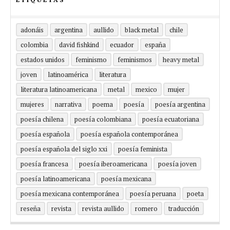
adonáis
argentina
aullido
black metal
chile
colombia
david fishkind
ecuador
españa
estados unidos
feminismo
feminismos
heavy metal
joven
latinoamérica
literatura
literatura latinoamericana
metal
mexico
mujer
mujeres
narrativa
poema
poesía
poesía argentina
poesía chilena
poesía colombiana
poesía ecuatoriana
poesía española
poesía española contemporánea
poesía española del siglo xxi
poesía feminista
poesía francesa
poesía iberoamericana
poesía joven
poesía latinoamericana
poesía mexicana
poesía mexicana contemporánea
poesía peruana
poeta
reseña
revista
revista aullido
romero
traducción