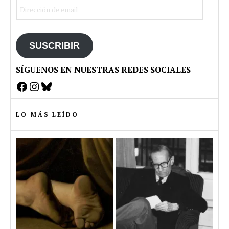
Dirección
de
email
SUSCRIBIR
SÍGUENOS EN NUESTRAS REDES SOCIALES
Facebook
Instagram
Bluesky
LO MÁS LEÍDO