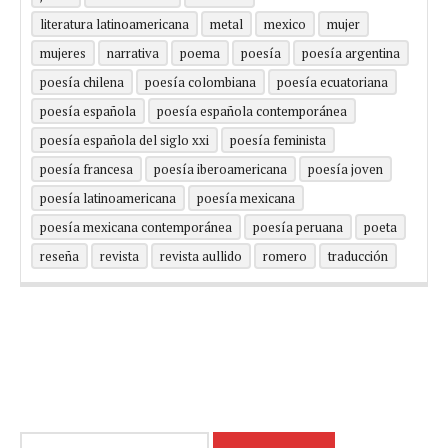
literatura latinoamericana
metal
mexico
mujer
mujeres
narrativa
poema
poesía
poesía argentina
poesía chilena
poesía colombiana
poesía ecuatoriana
poesía española
poesía española contemporánea
poesía española del siglo xxi
poesía feminista
poesía francesa
poesía iberoamericana
poesía joven
poesía latinoamericana
poesía mexicana
poesía mexicana contemporánea
poesía peruana
poeta
reseña
revista
revista aullido
romero
traducción
Buscar: