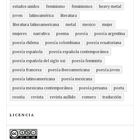
estados unidos
feminismo
feminismos
heavy metal
joven
latinoamérica
literatura
literatura latinoamericana
metal
mexico
mujer
mujeres
narrativa
poema
poesía
poesía argentina
poesía chilena
poesía colombiana
poesía ecuatoriana
poesía española
poesía española contemporánea
poesía española del siglo xxi
poesía feminista
poesía francesa
poesía iberoamericana
poesía joven
poesía latinoamericana
poesía mexicana
poesía mexicana contemporánea
poesía peruana
poeta
reseña
revista
revista aullido
romero
traducción
LICENCIA