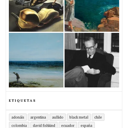
ETIQUETAS
adonáis
argentina
aullido
black metal
chile
colombia
david fishkind
ecuador
españa