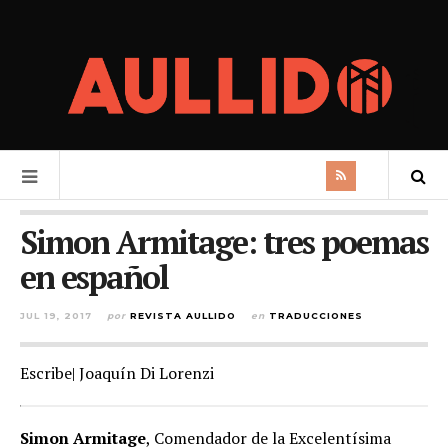
Simon Armitage: tres poemas
en español
JUL 19, 2017
por
REVISTA AULLIDO
en
TRADUCCIONES
Escribe| Joaquín Di Lorenzi
Simon Armitage
, Comendador de la Excelentísima