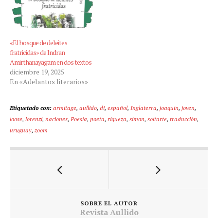
«El bosque de deleites
fratricidas» de Indran
Amirthanayagam en dos textos
diciembre 19, 2025
En «Adelantos literarios»
Etiquetado con:
armitage
,
aullido
,
di
,
español
,
Inglaterra
,
joaquin
,
joven
,
loose
,
lorenzi
,
naciones
,
Poesía
,
poeta
,
riqueza
,
simon
,
soltarte
,
traducción
,
uruguay
,
zoom
SOBRE EL AUTOR
Revista Aullido