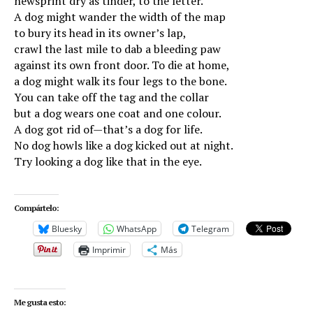
newsprint dry as tinder, to the letter.
A dog might wander the width of the map
to bury its head in its owner’s lap,
crawl the last mile to dab a bleeding paw
against its own front door. To die at home,
a dog might walk its four legs to the bone.
You can take off the tag and the collar
but a dog wears one coat and one colour.
A dog got rid of
—
that’s a dog for life.
No dog howls like a dog kicked out at night.
Try looking a dog like that in the eye.
Compártelo:
Bluesky
WhatsApp
Telegram
Imprimir
Más
Me gusta esto: