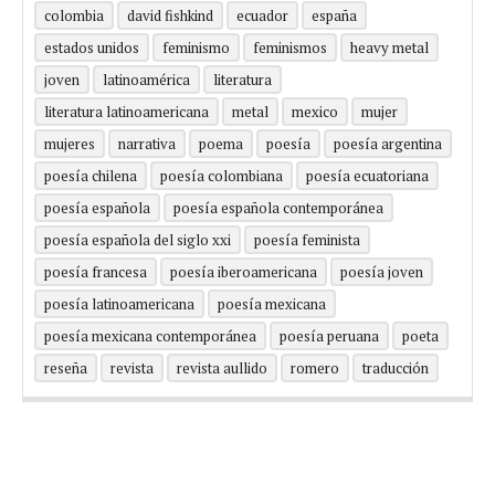
colombia
david fishkind
ecuador
españa
estados unidos
feminismo
feminismos
heavy metal
joven
latinoamérica
literatura
literatura latinoamericana
metal
mexico
mujer
mujeres
narrativa
poema
poesía
poesía argentina
poesía chilena
poesía colombiana
poesía ecuatoriana
poesía española
poesía española contemporánea
poesía española del siglo xxi
poesía feminista
poesía francesa
poesía iberoamericana
poesía joven
poesía latinoamericana
poesía mexicana
poesía mexicana contemporánea
poesía peruana
poeta
reseña
revista
revista aullido
romero
traducción