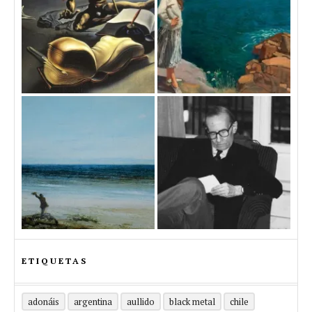
ETIQUETAS
adonáis
argentina
aullido
black metal
chile