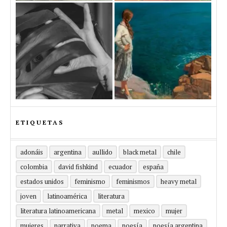
ETIQUETAS
adonáis
argentina
aullido
black metal
chile
colombia
david fishkind
ecuador
españa
estados unidos
feminismo
feminismos
heavy metal
joven
latinoamérica
literatura
literatura latinoamericana
metal
mexico
mujer
mujeres
narrativa
poema
poesía
poesía argentina