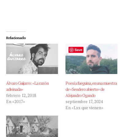
Relacionado
Save
Álvaro Guijarro: «La razón
Poesía fueguina, en una muestra
adivinada»
de «Sendero abierto» de
febrero 12, 2018
Alejandro Ogando
En «2017»
septiembre 17, 2024
En «Lxs que vienen»