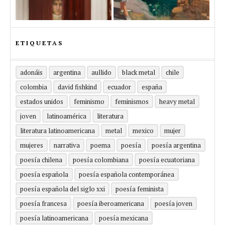
ETIQUETAS
adonáis
argentina
aullido
black metal
chile
colombia
david fishkind
ecuador
españa
estados unidos
feminismo
feminismos
heavy metal
joven
latinoamérica
literatura
literatura latinoamericana
metal
mexico
mujer
mujeres
narrativa
poema
poesía
poesía argentina
poesía chilena
poesía colombiana
poesía ecuatoriana
poesía española
poesía española contemporánea
poesía española del siglo xxi
poesía feminista
poesía francesa
poesía iberoamericana
poesía joven
poesía latinoamericana
poesía mexicana