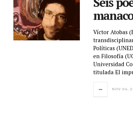
Seis po
manacor
Víctor Atobas (
transdisciplina
Políticas (UNE
en Filosofía (U
Universidad Co
titulada El imp
NOV 04, 2