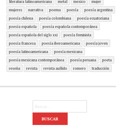
literatura latinoamericana
metal
mexico
mujer
mujeres
narrativa
poema
poesía
poesía argentina
poesía chilena
poesía colombiana
poesía ecuatoriana
poesía española
poesía española contemporánea
poesía española del siglo xxi
poesía feminista
poesía francesa
poesía iberoamericana
poesía joven
poesía latinoamericana
poesía mexicana
poesía mexicana contemporánea
poesía peruana
poeta
reseña
revista
revista aullido
romero
traducción
Buscar: