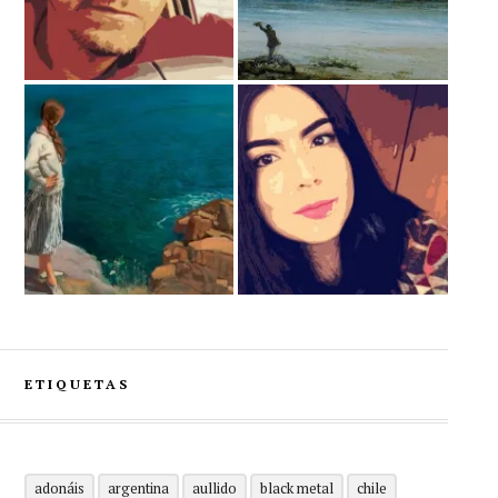
ETIQUETAS
adonáis
argentina
aullido
black metal
chile