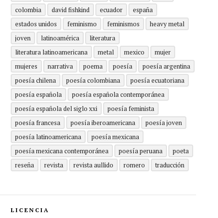
colombia
david fishkind
ecuador
españa
estados unidos
feminismo
feminismos
heavy metal
joven
latinoamérica
literatura
literatura latinoamericana
metal
mexico
mujer
mujeres
narrativa
poema
poesía
poesía argentina
poesía chilena
poesía colombiana
poesía ecuatoriana
poesía española
poesía española contemporánea
poesía española del siglo xxi
poesía feminista
poesía francesa
poesía iberoamericana
poesía joven
poesía latinoamericana
poesía mexicana
poesía mexicana contemporánea
poesía peruana
poeta
reseña
revista
revista aullido
romero
traducción
LICENCIA