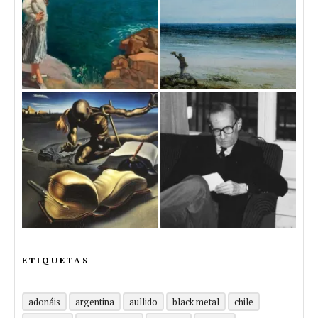
ETIQUETAS
adonáis
argentina
aullido
black metal
chile