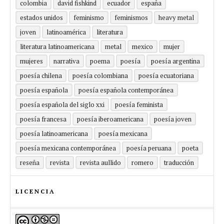
colombia
david fishkind
ecuador
españa
estados unidos
feminismo
feminismos
heavy metal
joven
latinoamérica
literatura
literatura latinoamericana
metal
mexico
mujer
mujeres
narrativa
poema
poesía
poesía argentina
poesía chilena
poesía colombiana
poesía ecuatoriana
poesía española
poesía española contemporánea
poesía española del siglo xxi
poesía feminista
poesía francesa
poesía iberoamericana
poesía joven
poesía latinoamericana
poesía mexicana
poesía mexicana contemporánea
poesía peruana
poeta
reseña
revista
revista aullido
romero
traducción
LICENCIA