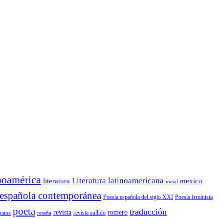
noamérica
Literatura latinoamericana
mexico
literatura
metal
 española contemporánea
Poesía española del siglo XXI
Poesía feminista
poeta
traducción
revista
romero
reseña
revista aullido
ruana