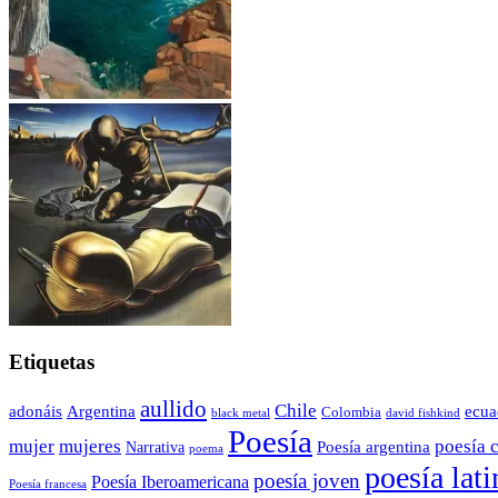
Etiquetas
aullido
Chile
adonáis
Argentina
ecua
Colombia
black metal
david fishkind
Poesía
poesía 
mujer
mujeres
Poesía argentina
Narrativa
poema
poesía lat
poesía joven
Poesía Iberoamericana
Poesía francesa