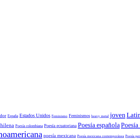
joven
Lati
Estados Unidos
dor
Feminismos
España
Feminismo
heavy metal
Poesía
Poesía española
chilena
Poesía ecuatoriana
Poesía colombiana
inoamericana
poesía mexicana
Poesía mexicana contemporánea
Poesía pe