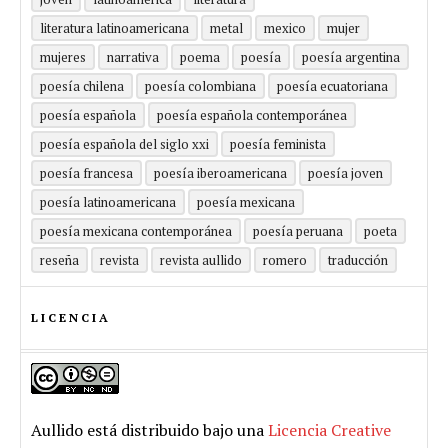
literatura latinoamericana
metal
mexico
mujer
mujeres
narrativa
poema
poesía
poesía argentina
poesía chilena
poesía colombiana
poesía ecuatoriana
poesía española
poesía española contemporánea
poesía española del siglo xxi
poesía feminista
poesía francesa
poesía iberoamericana
poesía joven
poesía latinoamericana
poesía mexicana
poesía mexicana contemporánea
poesía peruana
poeta
reseña
revista
revista aullido
romero
traducción
LICENCIA
Aullido
está distribuido bajo una
Licencia Creative