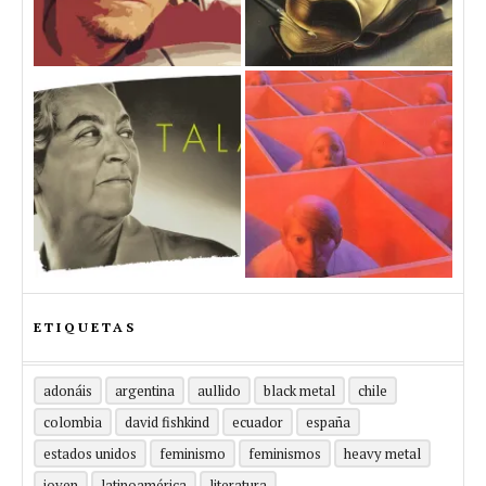
ETIQUETAS
adonáis
argentina
aullido
black metal
chile
colombia
david fishkind
ecuador
españa
estados unidos
feminismo
feminismos
heavy metal
joven
latinoamérica
literatura