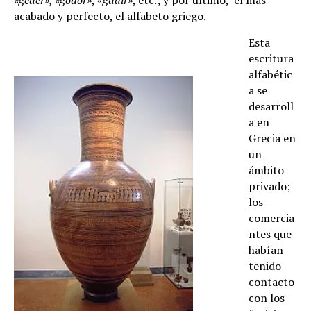
acabado y perfecto, el alfabeto griego.
Esta
escritura
alfabétic
a se
desarroll
a en
Grecia en
un
ámbito
privado;
los
comercia
ntes que
habían
tenido
contacto
con los