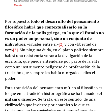
La apoteosis de Homero (1827) de Jean Auguste Dominique Ingres.
Fuente.
Por supuesto,
todo el desarrollo del pensamiento
filosófico habrá que contextualizarlo en la
formación de la polis griega, en la que el Estado no
es un poder unipersonal, sino un conjunto de
individuos
, «iguales entre sí»
[2]
y con «libertad de
voz»
[3]
. Sin ninguna duda, en el plano político siempre
habrá una resistencia voraz a la divulgación de la
escritura, que puede entenderse por parte de la elite
como un instrumento peligroso de profanación de la
tradición que siempre les había otorgado a ellos el
poder.
Esta transición del pensamiento mítico al filosófico es
lo que en la tradición historiográfica se ha llamado «
el
milagro griego»
.
Se trata, en este sentido, de una
civilización que invierte por completo lo que es
tradicional en las sociedades contemporáneas de su