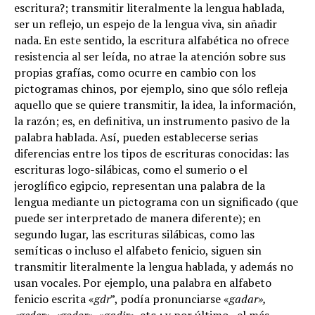
escritura?; transmitir literalmente la lengua hablada,
ser un reflejo, un espejo de la lengua viva, sin añadir
nada. En este sentido, la escritura alfabética no ofrece
resistencia al ser leída, no atrae la atención sobre sus
propias grafías, como ocurre en cambio con los
pictogramas chinos, por ejemplo, sino que sólo refleja
aquello que se quiere transmitir, la idea, la información,
la razón; es, en definitiva, un instrumento pasivo de la
palabra hablada. Así, pueden establecerse serias
diferencias entre los tipos de escrituras conocidas: las
escrituras logo-silábicas, como el sumerio o el
jeroglífico egipcio, representan una palabra de la
lengua mediante un pictograma con un significado (que
puede ser interpretado de manera diferente); en
segundo lugar, las escrituras silábicas, como las
semíticas o incluso el alfabeto fenicio, siguen sin
transmitir literalmente la lengua hablada, y además no
usan vocales. Por ejemplo, una palabra en alfabeto
fenicio escrita «
gdr
”, podía pronunciarse «
gadar»,
«geder», «godor»
, «
gadir»
, etc.; y por último, el más