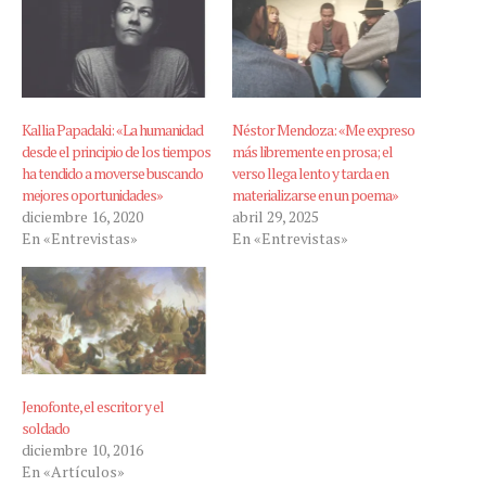
Kallia Papadaki: «La humanidad
Néstor Mendoza: «Me expreso
desde el principio de los tiempos
más libremente en prosa; el
ha tendido a moverse buscando
verso llega lento y tarda en
mejores oportunidades»
materializarse en un poema»
diciembre 16, 2020
abril 29, 2025
En «Entrevistas»
En «Entrevistas»
Jenofonte, el escritor y el
soldado
diciembre 10, 2016
En «Artículos»