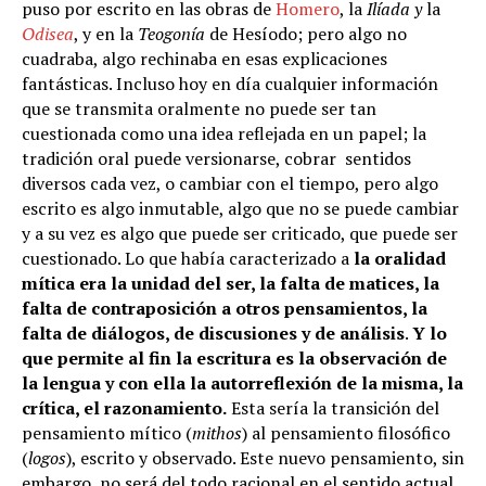
puso por escrito en las obras de
Homero
, la
Ilíada y
la
Odisea
, y en la
Teogonía
de Hesíodo; pero algo no
cuadraba, algo rechinaba en esas explicaciones
fantásticas. Incluso hoy en día cualquier información
que se transmita oralmente no puede ser tan
cuestionada como una idea reflejada en un papel; la
tradición oral puede versionarse, cobrar sentidos
diversos cada vez, o cambiar con el tiempo, pero algo
escrito es algo inmutable, algo que no se puede cambiar
y a su vez es algo que puede ser criticado, que puede ser
cuestionado. Lo que había caracterizado a
la oralidad
mítica era la unidad del ser, la falta de matices, la
falta de contraposición a otros pensamientos, la
falta de diálogos, de discusiones y de análisis
.
Y lo
que permite al fin la escritura es la observación de
la lengua y con ella la autorreflexión de la misma, la
crítica, el razonamiento.
Esta sería la transición del
pensamiento mítico (
mithos
) al pensamiento filosófico
(
logos
), escrito y observado. Este nuevo pensamiento, sin
embargo, no será del todo racional en el sentido actual