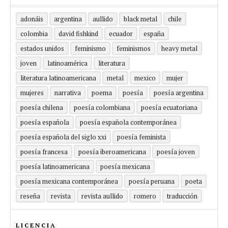
adonáis
argentina
aullido
black metal
chile
colombia
david fishkind
ecuador
españa
estados unidos
feminismo
feminismos
heavy metal
joven
latinoamérica
literatura
literatura latinoamericana
metal
mexico
mujer
mujeres
narrativa
poema
poesía
poesía argentina
poesía chilena
poesía colombiana
poesía ecuatoriana
poesía española
poesía española contemporánea
poesía española del siglo xxi
poesía feminista
poesía francesa
poesía iberoamericana
poesía joven
poesía latinoamericana
poesía mexicana
poesía mexicana contemporánea
poesía peruana
poeta
reseña
revista
revista aullido
romero
traducción
LICENCIA