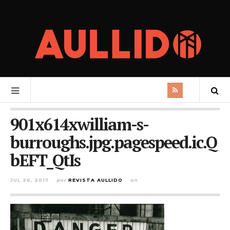
901x614xwilliam-s-
burroughs.jpg.pagespeed.ic.Q
bEFT_QtIs
JUL 26, 2017
por
REVISTA AULLIDO
en