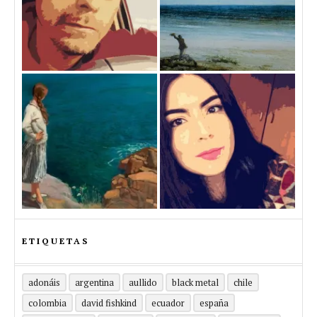
ETIQUETAS
adonáis
argentina
aullido
black metal
chile
colombia
david fishkind
ecuador
españa