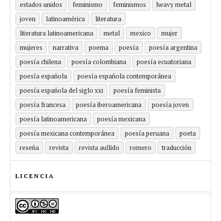
estados unidos
feminismo
feminismos
heavy metal
joven
latinoamérica
literatura
literatura latinoamericana
metal
mexico
mujer
mujeres
narrativa
poema
poesía
poesía argentina
poesía chilena
poesía colombiana
poesía ecuatoriana
poesía española
poesía española contemporánea
poesía española del siglo xxi
poesía feminista
poesía francesa
poesía iberoamericana
poesía joven
poesía latinoamericana
poesía mexicana
poesía mexicana contemporánea
poesía peruana
poeta
reseña
revista
revista aullido
romero
traducción
LICENCIA