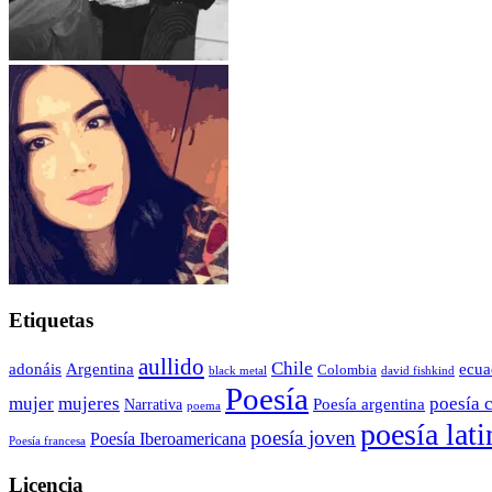
Etiquetas
aullido
Chile
adonáis
Argentina
ecua
Colombia
black metal
david fishkind
Poesía
poesía 
mujer
mujeres
Poesía argentina
Narrativa
poema
poesía lat
poesía joven
Poesía Iberoamericana
Poesía francesa
Licencia