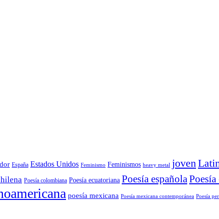
joven
Lati
Estados Unidos
dor
Feminismos
España
Feminismo
heavy metal
Poesía
Poesía española
chilena
Poesía ecuatoriana
Poesía colombiana
inoamericana
poesía mexicana
Poesía mexicana contemporánea
Poesía pe