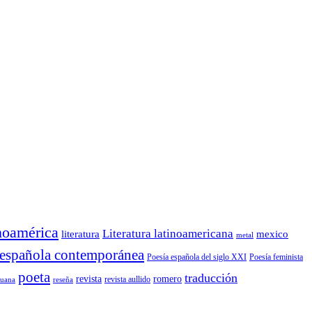
noamérica
Literatura latinoamericana
mexico
literatura
metal
 española contemporánea
Poesía española del siglo XXI
Poesía feminista
poeta
traducción
revista
romero
reseña
revista aullido
ruana