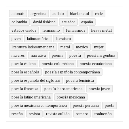
adonáis
argentina
aullido
black metal
chile
colombia
david fishkind
ecuador
españa
estados unidos
feminismo
feminismos
heavy metal
joven
latinoamérica
literatura
literatura latinoamericana
metal
mexico
mujer
mujeres
narrativa
poema
poesía
poesía argentina
poesía chilena
poesía colombiana
poesía ecuatoriana
poesía española
poesía española contemporánea
poesía española del siglo xxi
poesía feminista
poesía francesa
poesía iberoamericana
poesía joven
poesía latinoamericana
poesía mexicana
poesía mexicana contemporánea
poesía peruana
poeta
reseña
revista
revista aullido
romero
traducción