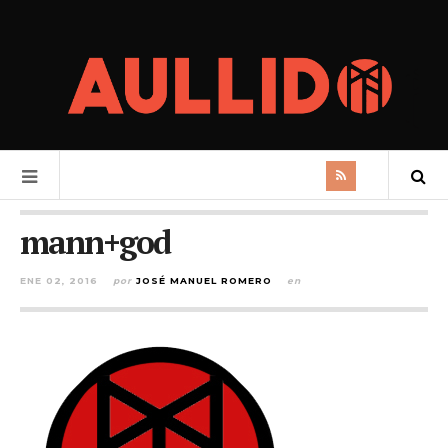
mann+god
ENE 02, 2016
por
JOSÉ MANUEL ROMERO
en