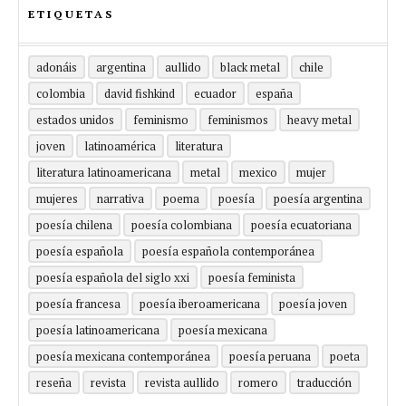
ETIQUETAS
adonáis
argentina
aullido
black metal
chile
colombia
david fishkind
ecuador
españa
estados unidos
feminismo
feminismos
heavy metal
joven
latinoamérica
literatura
literatura latinoamericana
metal
mexico
mujer
mujeres
narrativa
poema
poesía
poesía argentina
poesía chilena
poesía colombiana
poesía ecuatoriana
poesía española
poesía española contemporánea
poesía española del siglo xxi
poesía feminista
poesía francesa
poesía iberoamericana
poesía joven
poesía latinoamericana
poesía mexicana
poesía mexicana contemporánea
poesía peruana
poeta
reseña
revista
revista aullido
romero
traducción