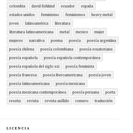
colombia
david fishkind
ecuador
españa
estados unidos
feminismo
feminismos
heavy metal
joven
latinoamérica
literatura
literatura latinoamericana
metal
mexico
mujer
mujeres
narrativa
poema
poesía
poesía argentina
poesía chilena
poesía colombiana
poesía ecuatoriana
poesía española
poesía española contemporánea
poesía española del siglo xxi
poesía feminista
poesía francesa
poesía iberoamericana
poesía joven
poesía latinoamericana
poesía mexicana
poesía mexicana contemporánea
poesía peruana
poeta
reseña
revista
revista aullido
romero
traducción
LICENCIA