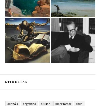
ETIQUETAS
adonáis
argentina
aullido
black metal
chile