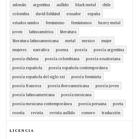
adonáis
argentina
aullido
black metal
chile
colombia
david fishkind
ecuador
españa
estados unidos
feminismo
feminismos
heavy metal
joven
latinoamérica
literatura
literatura latinoamericana
metal
mexico
mujer
mujeres
narrativa
poema
poesía
poesía argentina
poesía chilena
poesía colombiana
poesía ecuatoriana
poesía española
poesía española contemporánea
poesía española del siglo xxi
poesía feminista
poesía francesa
poesía iberoamericana
poesía joven
poesía latinoamericana
poesía mexicana
poesía mexicana contemporánea
poesía peruana
poeta
reseña
revista
revista aullido
romero
traducción
LICENCIA