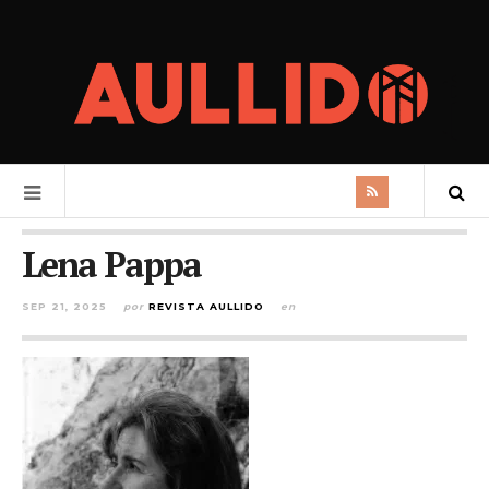
Lena Pappa
SEP 21, 2025
por
REVISTA AULLIDO
en