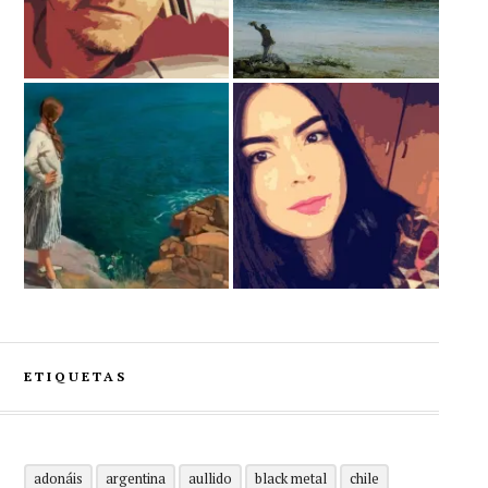
ETIQUETAS
adonáis
argentina
aullido
black metal
chile