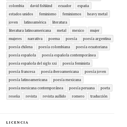
colombia
david fishkind
ecuador
españa
estados unidos
feminismo
feminismos
heavy metal
joven
latinoamérica
literatura
literatura latinoamericana
metal
mexico
mujer
mujeres
narrativa
poema
poesía
poesía argentina
poesía chilena
poesía colombiana
poesía ecuatoriana
poesía española
poesía española contemporánea
poesía española del siglo xxi
poesía feminista
poesía francesa
poesía iberoamericana
poesía joven
poesía latinoamericana
poesía mexicana
poesía mexicana contemporánea
poesía peruana
poeta
reseña
revista
revista aullido
romero
traducción
LICENCIA