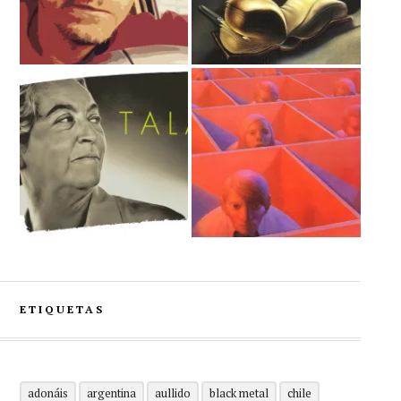
ETIQUETAS
adonáis
argentina
aullido
black metal
chile