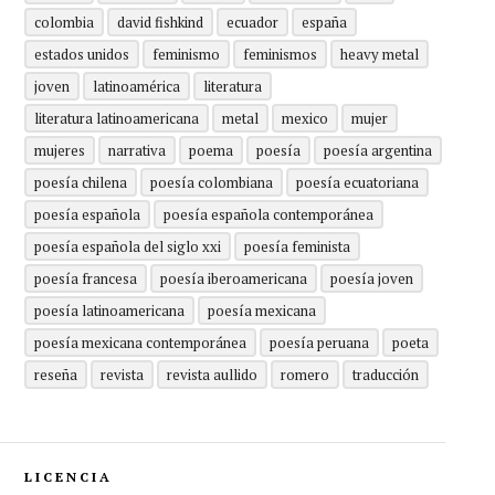
colombia
david fishkind
ecuador
españa
estados unidos
feminismo
feminismos
heavy metal
joven
latinoamérica
literatura
literatura latinoamericana
metal
mexico
mujer
mujeres
narrativa
poema
poesía
poesía argentina
poesía chilena
poesía colombiana
poesía ecuatoriana
poesía española
poesía española contemporánea
poesía española del siglo xxi
poesía feminista
poesía francesa
poesía iberoamericana
poesía joven
poesía latinoamericana
poesía mexicana
poesía mexicana contemporánea
poesía peruana
poeta
reseña
revista
revista aullido
romero
traducción
LICENCIA