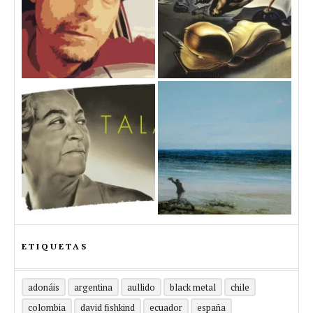
ETIQUETAS
adonáis
argentina
aullido
black metal
chile
colombia
david fishkind
ecuador
españa