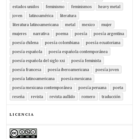
estados unidos
feminismo
feminismos
heavy metal
joven
latinoamérica
literatura
literatura latinoamericana
metal
mexico
mujer
mujeres
narrativa
poema
poesía
poesía argentina
poesía chilena
poesía colombiana
poesía ecuatoriana
poesía española
poesía española contemporánea
poesía española del siglo xxi
poesía feminista
poesía francesa
poesía iberoamericana
poesía joven
poesía latinoamericana
poesía mexicana
poesía mexicana contemporánea
poesía peruana
poeta
reseña
revista
revista aullido
romero
traducción
LICENCIA