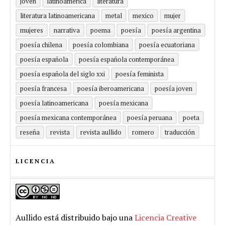
joven
latinoamérica
literatura
literatura latinoamericana
metal
mexico
mujer
mujeres
narrativa
poema
poesía
poesía argentina
poesía chilena
poesía colombiana
poesía ecuatoriana
poesía española
poesía española contemporánea
poesía española del siglo xxi
poesía feminista
poesía francesa
poesía iberoamericana
poesía joven
poesía latinoamericana
poesía mexicana
poesía mexicana contemporánea
poesía peruana
poeta
reseña
revista
revista aullido
romero
traducción
LICENCIA
Aullido
está distribuido bajo una
Licencia Creative