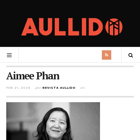
Aimee Phan
FEB 21, 2026
por
REVISTA AULLIDO
en