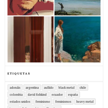
ETIQUETAS
adonáis
argentina
aullido
black metal
chile
colombia
david fishkind
ecuador
españa
estados unidos
feminismo
feminismos
heavy metal