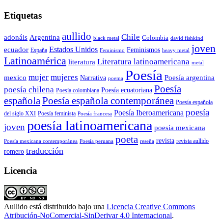
Etiquetas
aullido
Chile
adonáis
Argentina
Colombia
black metal
david fishkind
joven
Estados Unidos
ecuador
Feminismos
España
Feminismo
heavy metal
Latinoamérica
Literatura latinoamericana
literatura
metal
Poesía
mujer
mujeres
mexico
Poesía argentina
Narrativa
poema
Poesía
poesía chilena
Poesía ecuatoriana
Poesía colombiana
Poesía española contemporánea
española
Poesía española
poesía
Poesía Iberoamericana
del siglo XXI
Poesía feminista
Poesía francesa
poesía latinoamericana
joven
poesía mexicana
poeta
revista
Poesía mexicana contemporánea
reseña
revista aullido
Poesía peruana
traducción
romero
Licencia
Aullido
está distribuido bajo una
Licencia Creative Commons
Atribución-NoComercial-SinDerivar 4.0 Internacional
.