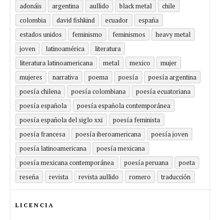
adonáis
argentina
aullido
black metal
chile
colombia
david fishkind
ecuador
españa
estados unidos
feminismo
feminismos
heavy metal
joven
latinoamérica
literatura
literatura latinoamericana
metal
mexico
mujer
mujeres
narrativa
poema
poesía
poesía argentina
poesía chilena
poesía colombiana
poesía ecuatoriana
poesía española
poesía española contemporánea
poesía española del siglo xxi
poesía feminista
poesía francesa
poesía iberoamericana
poesía joven
poesía latinoamericana
poesía mexicana
poesía mexicana contemporánea
poesía peruana
poeta
reseña
revista
revista aullido
romero
traducción
LICENCIA